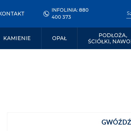
INFOLINIA:
880
Se
KONTAKT
400 373
PODŁOŻA,
KAMIENIE
OPAŁ
ŚCIÓŁKI, NAWO
GWÓŹDŹ,