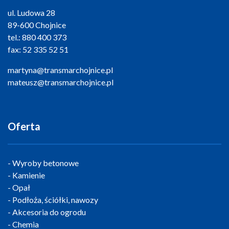
ul. Ludowa 28
89-600 Chojnice
tel.:
880 400 373
fax:
52 335 52 51
martyna@transmarchojnice.pl
mateusz@transmarchojnice.pl
Oferta
Wyroby betonowe
Kamienie
Opał
Podłoża, ściółki, nawozy
Akcesoria do ogrodu
Chemia