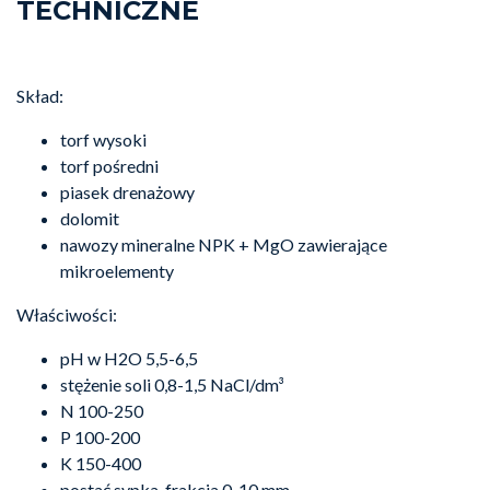
TECHNICZNE
Skład:
torf wysoki
torf pośredni
piasek drenażowy
dolomit
nawozy mineralne NPK + MgO zawierające
mikroelementy
Właściwości:
pH w H2O 5,5-6,5
stężenie soli 0,8-1,5 NaCl/dm³
N 100-250
P 100-200
K 150-400
postać sypka, frakcja 0-10 mm