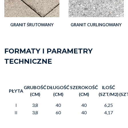
GRANIT ŚRUTOWANY
GRANIT CURLINGOWANY
FORMATY I PARAMETRY
TECHNICZNE
GRUBOŚĆ
DŁUGOŚĆ
SZEROKOŚĆ
ILOŚĆ
PŁYTA
(CM)
(CM)
(CM)
(SZT/M2)
(SZ
I
3,8
40
40
6,25
II
3,8
60
40
4,17