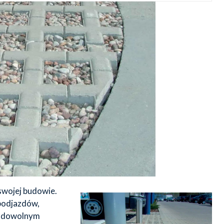
swojej budowie.
 podjazdów,
az dowolnym