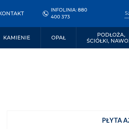
INFOLINIA:
880
Se
KONTAKT
400 373
PODŁOŻA,
KAMIENIE
OPAŁ
ŚCIÓŁKI, NAWO
PŁYTA 