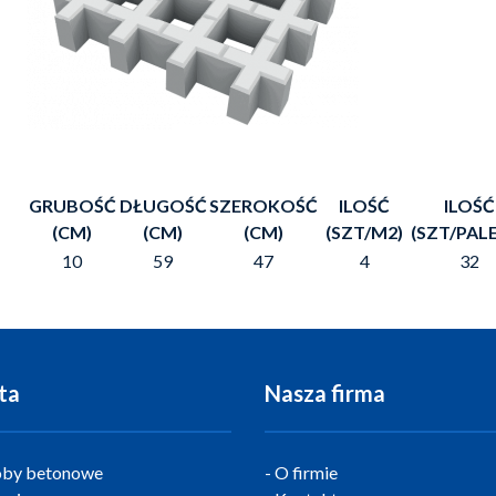
GRUBOŚĆ
DŁUGOŚĆ
SZEROKOŚĆ
ILOŚĆ
ILOŚĆ
(CM)
(CM)
(CM)
(SZT/M2)
(SZT/PAL
10
59
47
4
32
ta
Nasza firma
by betonowe
O firmie