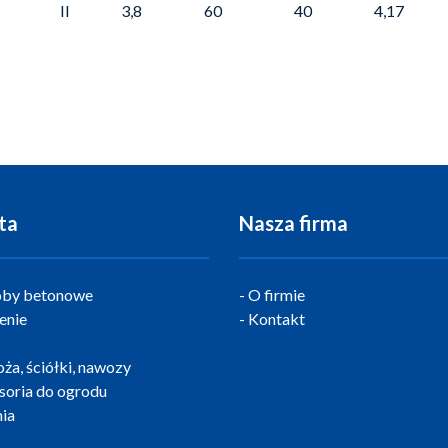
II
3,8
60
40
4,17
ta
Nasza firma
by betonowe
O firmie
enie
Kontakt
ża, ściółki, nawozy
soria do ogrodu
ia