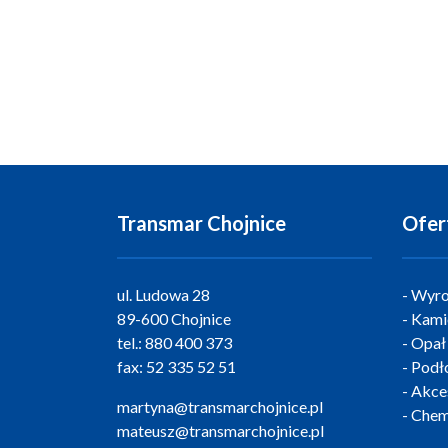
Transmar Chojnice
Ofer
ul. Ludowa 28
Wyro
89-600 Chojnice
Kami
tel.:
880 400 373
Opał
fax:
52 335 52 51
Podło
Akce
martyna@transmarchojnice.pl
Chem
mateusz@transmarchojnice.pl