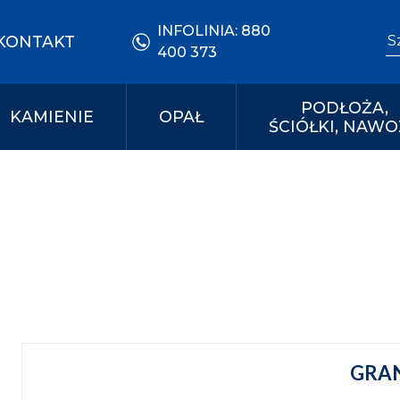
INFOLINIA:
880
Se
KONTAKT
400 373
PODŁOŻA,
KAMIENIE
OPAŁ
ŚCIÓŁKI, NAWO
GRAN