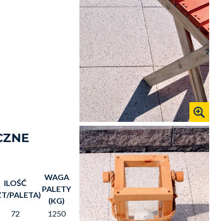
CZNE
WAGA
ILOŚĆ
PALETY
ZT/PALETA)
(KG)
72
1250