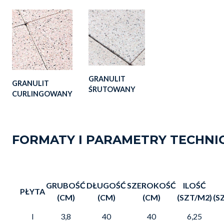
GRANULIT
GRANULIT
ŚRUTOWANY
CURLINGOWANY
FORMATY I PARAMETRY TECHNI
GRUBOŚĆ
DŁUGOŚĆ
SZEROKOŚĆ
ILOŚĆ
PŁYTA
(CM)
(CM)
(CM)
(SZT/M2)
(S
I
3,8
40
40
6,25