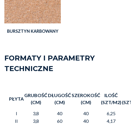
BURSZTYN KARBOWANY
FORMATY I PARAMETRY
TECHNICZNE
GRUBOŚĆ
DŁUGOŚĆ
SZEROKOŚĆ
ILOŚĆ
PŁYTA
(CM)
(CM)
(CM)
(SZT/M2)
(SZ
I
3,8
40
40
6,25
II
3,8
60
40
4,17