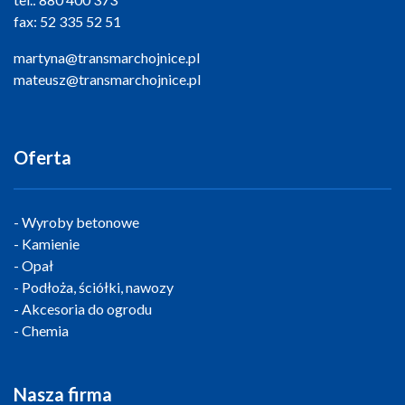
fax:
52 335 52 51
martyna@transmarchojnice.pl
mateusz@transmarchojnice.pl
Oferta
Wyroby betonowe
Kamienie
Opał
Podłoża, ściółki, nawozy
Akcesoria do ogrodu
Chemia
Nasza firma