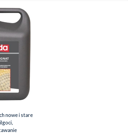
h nowe i stare
lgoci,
tawanie