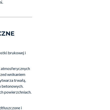
i.
CZNE
stki brukowej i
 atmosferycznych
przed wnikaniem
ytwarza trwałą,
h betonowych.
h powierzchniach.
dtłuszczone i