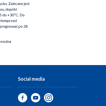
sku. Zalecane jest
su, dopóki
+5 do +30ºC. Do
chnieprzed
mpregnować po 28
u można
Social media